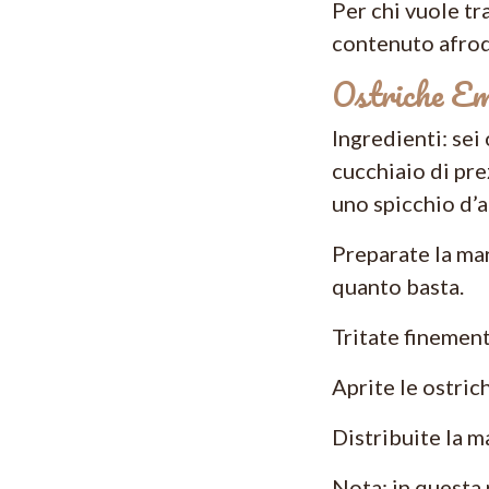
Per chi vuole tr
contenuto afrod
Ostriche E
Ingredienti: sei
cucchiaio di pre
uno spicchio d’a
Preparate la mar
quanto basta.
Tritate finement
Aprite le ostric
Distribuite la m
Nota: in questa 