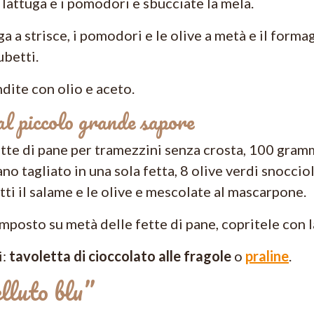
i lattuga e i pomodori e sbucciate la mela.
ga a strisce, i pomodori e le olive a metà e il forma
ubetti.
dite con olio e aceto.
al piccolo grande sapore
fette di pane per tramezzini senza crosta, 100 gra
no tagliato in una sola fetta, 8 olive verdi snocciol
tti il salame e le olive e mescolate al mascarpone.
omposto su metà delle fette di pane, copritele con l
i:
tavoletta di cioccolato alle fragole
o
praline
.
luto blu”