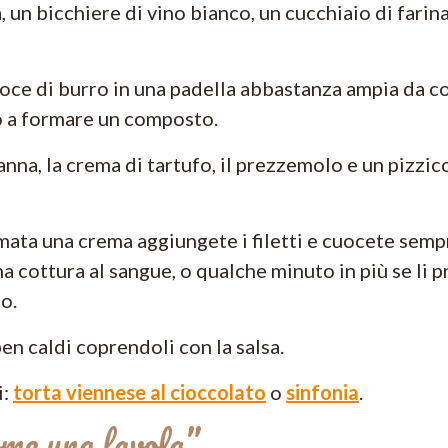
 un bicchiere di vino bianco, un cucchiaio di farin
oce di burro in una padella abbastanza ampia da con
o a formare un composto.
nna, la crema di tartufo, il prezzemolo e un pizzic
ata una crema aggiungete i filetti e cuocete semp
na cottura al sangue, o qualche minuto in più se li 
co.
 ben caldi coprendoli con la salsa.
i:
torta viennese al cioccolato
o
sinfonia
.
e una favola”