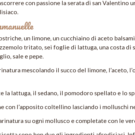
ascorrere con passione la serata di san Valentino un
isiaco.
mmanuelle
 ostriche, un limone, un cucchiaino di aceto balsamic
zzemolo tritato, sei foglie di lattuga, una costa 
glio, sale e pepe.
inatura mescolando il succo del limone, l’aceto, l’o
e la lattuga, il sedano, il pomodoro spellato e lo sp
he con l’apposito coltellino lasciando i molluschi n
arinatura su ogni mollusco e completate con le verd
ricetta sono ben due gli ingredienti afrodisiaci. In