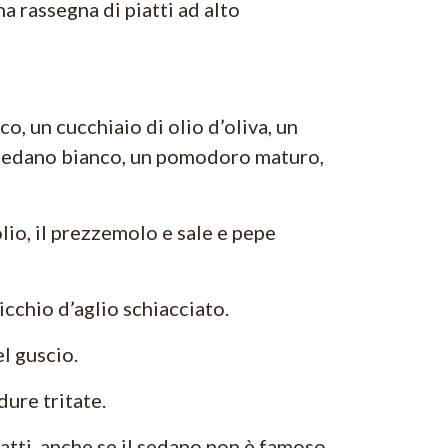
a rassegna di piatti ad alto
o, un cucchiaio di olio d’oliva, un
di sedano bianco, un pomodoro maturo,
lio, il prezzemolo e sale e pepe
icchio d’aglio schiacciato.
el guscio.
ure tritate.
fatti, anche se il sedano non è famoso