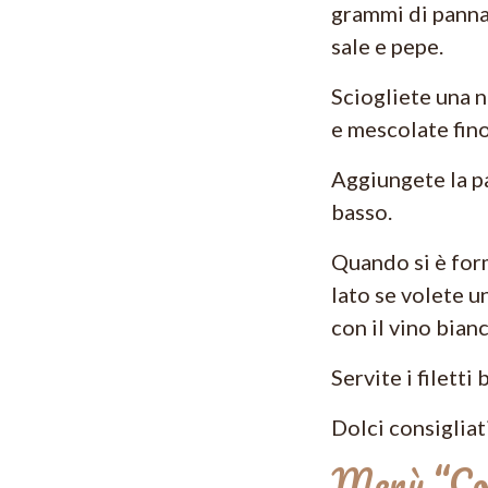
grammi di panna,
sale e pepe.
Sciogliete una n
e mescolate fin
Aggiungete la pa
basso.
Quando si è form
lato se volete u
con il vino bian
Servite i filetti
Dolci consigliat
Menù “Com