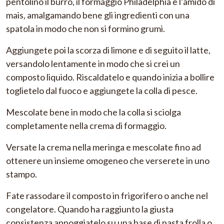
pentolino il burro, il formaggio Philadelphia e l’amido di
mais, amalgamando bene gli ingredienti con una
spatola in modo che non si formino grumi.
Aggiungete poi la scorza di limone e di seguito il latte,
versandolo lentamente in modo che si crei un
composto liquido. Riscaldatelo e quando inizia a bollire
toglietelo dal fuoco e aggiungete la colla di pesce.
Mescolate bene in modo che la colla si sciolga
completamente nella crema di formaggio.
Versate la crema nella meringa e mescolate fino ad
ottenere un insieme omogeneo che verserete in uno
stampo.
Fate rassodare il composto in frigorifero o anche nel
congelatore. Quando ha raggiunto la giusta
consistenza appoggiatelo su una base di pasta frolla o