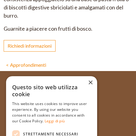
di biscotti digestive sbriciolati e amalgamati con del
burro.
Guarnite a piacere con frutti di bosco.
Richiedi informazioni
Approfondimenti
×
Questo sito web utilizza
cookie
Via Galata, 31R - 16121 Genova
This website uses cookies to improve user
+39 010 565714
experience. By using our website you
+39 348 1754128
consent to all cookies in accordance with
our Cookie Policy.
Leggi di più
info@pasticceriatagliafico.it
STRETTAMENTE NECESSARI