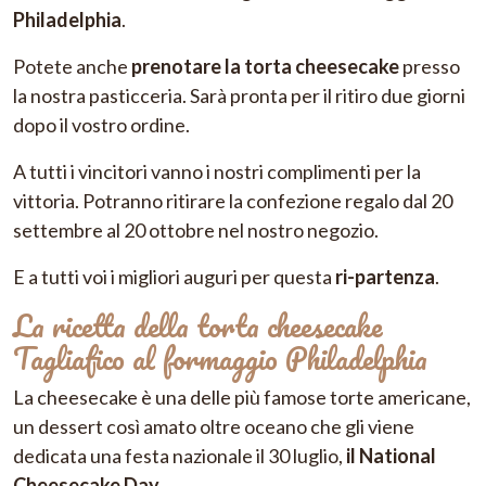
Philadelphia
.
Potete anche
prenotare la torta cheesecake
presso
la nostra pasticceria. Sarà pronta per il ritiro due giorni
dopo il vostro ordine.
A tutti i vincitori vanno i nostri complimenti per la
vittoria. Potranno ritirare la confezione regalo dal 20
settembre al 20 ottobre nel nostro negozio.
E a tutti voi i migliori auguri per questa
ri-partenza
.
La ricetta della torta cheesecake
Tagliafico al formaggio Philadelphia
La cheesecake è una delle più famose torte americane,
un dessert così amato oltre oceano che gli viene
dedicata una festa nazionale il 30 luglio,
il National
Cheesecake Day
.