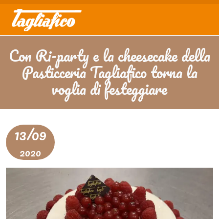
Con Ri-party e la cheesecake della
Pasticceria Tagliafico torna la
voglia di festeggiare
13/09
2020