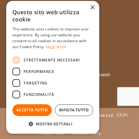
×
Questo sito web utilizza
cookie
Via Galata, 31R - 16121 Genova
This website uses cookies to improve user
+39 010 565714
experience. By using our website you
+39 348 1754128
consent to all cookies in accordance with
our Cookie Policy.
Leggi di più
info@pasticceriatagliafico.it
STRETTAMENTE NECESSARI
PERFORMANCE
Chi siamo
Approfondimenti
Prodotti
Case history
TARGETING
Momenti
Eventi
FUNZIONALITÀ
Contatti
Ingredienti
ACCETTA TUTTO
RIFIUTA TUTTO
Copyright © 2015 - 2026
Pasticceria Tagliafico s.r.l.
- CF/PI
03404050100
MOSTRA DETTAGLI
Privacy Policy
Cookies Policy