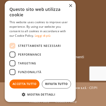
×
Questo sito web utilizza
cookie
Via Galata, 31R - 16121 Genova
This website uses cookies to improve user
+39 010 565714
experience. By using our website you
+39 348 1754128
consent to all cookies in accordance with
our Cookie Policy.
Leggi di più
info@pasticceriatagliafico.it
STRETTAMENTE NECESSARI
PERFORMANCE
Chi siamo
Approfondimenti
Prodotti
Case history
TARGETING
Momenti
Eventi
FUNZIONALITÀ
Contatti
Ingredienti
ACCETTA TUTTO
RIFIUTA TUTTO
Copyright © 2015 - 2026
Pasticceria Tagliafico s.r.l.
- CF/PI
03404050100
MOSTRA DETTAGLI
Privacy Policy
Cookies Policy