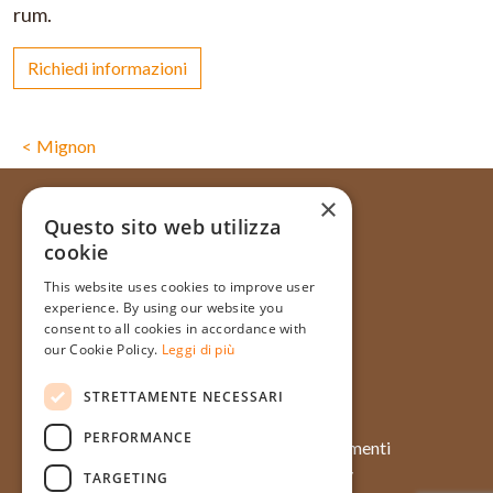
rum.
Richiedi informazioni
Mignon
×
Questo sito web utilizza
cookie
Via Galata, 31R - 16121 Genova
This website uses cookies to improve user
+39 010 565714
experience. By using our website you
+39 348 1754128
consent to all cookies in accordance with
our Cookie Policy.
Leggi di più
info@pasticceriatagliafico.it
STRETTAMENTE NECESSARI
PERFORMANCE
Chi siamo
Approfondimenti
Prodotti
Case history
TARGETING