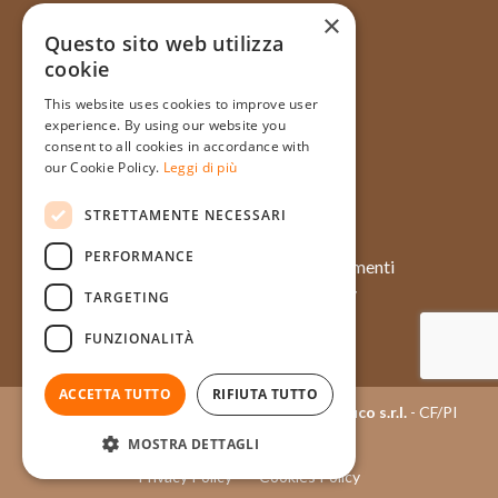
×
Questo sito web utilizza
cookie
Via Galata, 31R - 16121 Genova
This website uses cookies to improve user
+39 010 565714
experience. By using our website you
+39 348 1754128
consent to all cookies in accordance with
our Cookie Policy.
Leggi di più
info@pasticceriatagliafico.it
STRETTAMENTE NECESSARI
PERFORMANCE
Chi siamo
Approfondimenti
Prodotti
Case history
TARGETING
Momenti
Eventi
FUNZIONALITÀ
Contatti
Ingredienti
ACCETTA TUTTO
RIFIUTA TUTTO
Copyright © 2015 - 2026
Pasticceria Tagliafico s.r.l.
- CF/PI
03404050100
MOSTRA DETTAGLI
Privacy Policy
Cookies Policy