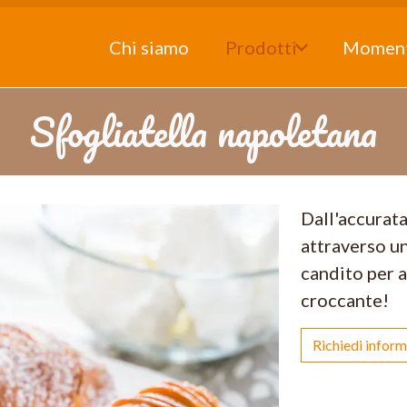
Chi siamo
Prodotti
Momen
Sfogliatella napoletana
Dall'accurata
attraverso un
candito per a
croccante!
Richiedi inform