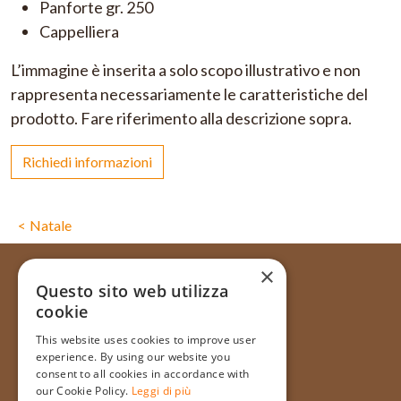
Panforte gr. 250
Cappelliera
L’immagine è inserita a solo scopo illustrativo e non
rappresenta necessariamente le caratteristiche del
prodotto. Fare riferimento alla descrizione sopra.
Richiedi informazioni
Natale
×
Questo sito web utilizza
cookie
Via Galata, 31R - 16121 Genova
This website uses cookies to improve user
+39 010 565714
experience. By using our website you
+39 348 1754128
consent to all cookies in accordance with
our Cookie Policy.
Leggi di più
info@pasticceriatagliafico.it