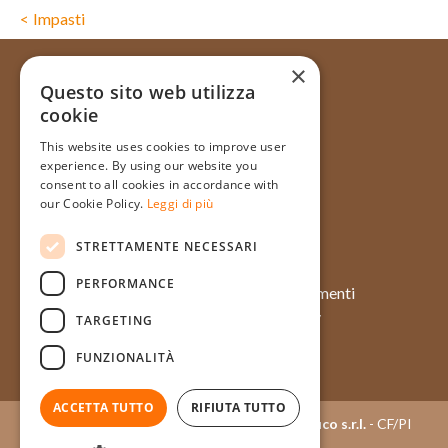
Impasti
×
Questo sito web utilizza
cookie
Via Galata, 31R - 16121 Genova
This website uses cookies to improve user
+39 010 565714
experience. By using our website you
+39 348 1754128
consent to all cookies in accordance with
our Cookie Policy.
Leggi di più
info@pasticceriatagliafico.it
STRETTAMENTE NECESSARI
PERFORMANCE
Chi siamo
Approfondimenti
Prodotti
Case history
TARGETING
Momenti
Eventi
FUNZIONALITÀ
Contatti
Ingredienti
ACCETTA TUTTO
RIFIUTA TUTTO
Copyright © 2015 - 2026
Pasticceria Tagliafico s.r.l.
- CF/PI
03404050100