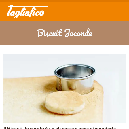
Biscuit Joconde
Il
Biscuit Joconde
è un biscotto a base di mandorle,