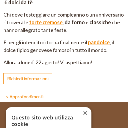
di
dolci da tè
.
Chi deve festeggiare un compleanno o un anniversario
ritroverà le
torte cremose
,
da forno
e
classiche
che
hanno rallegrato tante feste.
E per gli intenditori torna finalmente il
pandolce
, il
dolce tipico genovese famoso in tutto il mondo.
Allora a lunedì 22 agosto! Vi aspettiamo!
Richiedi informazioni
Approfondimenti
×
Questo sito web utilizza
cookie
Via Galata, 31R - 16121 Genova