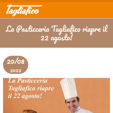
La Pasticceria Tagliafico riapre il
22 agosto!
20/08
2022