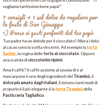
tutti noi ripeteremo con orgoglio e commozione: “Ti
vogliamo tantissimo bene papà!”
7 consigli + 1 sul dolce da regalare per
la festa di San Giuseppe
1) Pensa ai gusti preferiti dal tuo papà
Tuo padre ha un debole per il cioccolato? Allora i dolci
al cacao sono la scelta vincente. Ad esempio la
torta
Sacher
, la regina delle
torte al cioccolato
. Oppure
una scatola di
cioccolatini ripieni
.
Ama il caffè? Il caffè assieme ai savoiardi e al
mascarpone è uno degli ingredienti del
Tiramisù
, il
dolce più amato dagli italiani
. Esistono tanti modi di
proporlo è il più elegante è la
torta Tiramisù
della
Pasticceria Tagliafico
.