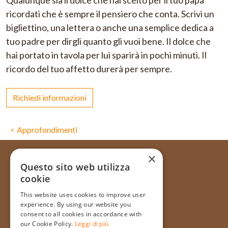
Qualunque sia il dolce che hai scelto per il tuo papà
ricordati che è sempre il pensiero che conta. Scrivi un
bigliettino, una lettera o anche una semplice dedica a
tuo padre per dirgli quanto gli vuoi bene. Il dolce che
hai portato in tavola per lui sparirà in pochi minuti. Il
ricordo del tuo affetto durerà per sempre.
Richiedi informazioni
Approfondimenti
×
Questo sito web utilizza
cookie
Via Galata, 31R - 16121 Genova
This website uses cookies to improve user
+39 010 565714
experience. By using our website you
+39 348 1754128
consent to all cookies in accordance with
our Cookie Policy.
Leggi di più
info@pasticceriatagliafico.it