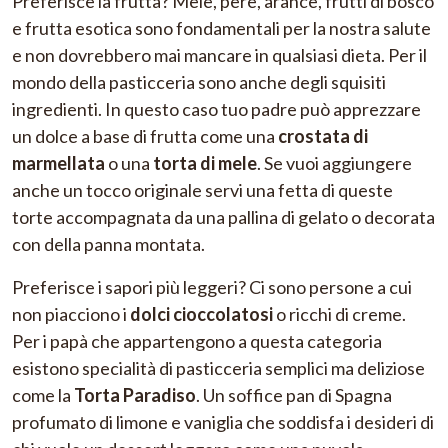
Preferisce la frutta? Mele, pere, arance, frutti di bosco
e frutta esotica sono fondamentali per la nostra salute
e non dovrebbero mai mancare in qualsiasi dieta. Per il
mondo della pasticceria sono anche degli squisiti
ingredienti. In questo caso tuo padre può apprezzare
un dolce a base di frutta come una
crostata di
marmellata
o una
torta di mele
. Se vuoi aggiungere
anche un tocco originale servi una fetta di queste
torte accompagnata da una pallina di gelato o decorata
con della panna montata.
Preferisce i sapori più leggeri? Ci sono persone a cui
non piacciono i
dolci cioccolatosi
o ricchi di creme.
Per i papà che appartengono a questa categoria
esistono specialità di pasticceria semplici ma deliziose
come la
Torta Paradiso
. Un soffice pan di Spagna
profumato di limone e vaniglia che soddisfa i desideri di