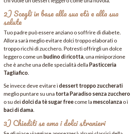
chi vuole un dessert leggero come una nuvola.
2) Scegli in base alla sua età e alla sua
salute
Tuo padre può essere anziano o soffrire di diabete.
Allora sarà meglio evitare dolci troppo elaborati o
troppo ricchi di zucchero. Potresti offrirgli un dolce
leggero come un
budino di ricotta
, una miniporzione
che è anche una delle specialità della
Pasticceria
Tagliafico
.
Se invece deve evitare i
dessert troppo zuccherati
meglio puntare su una
torta Paradiso senza zucchero
o su dei
dolci da tè sugar free
come la
mescolanza
o i
baci di dama
.
3) Chiediti se ama i dolci stranieri
Se gli piace viaggiare apprezzerà alcuni classici della