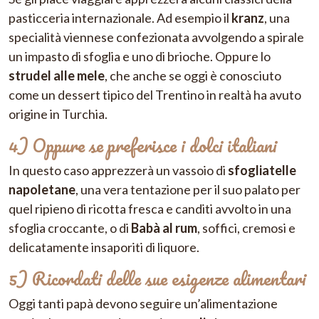
pasticceria internazionale. Ad esempio il
kranz
, una
specialità viennese confezionata avvolgendo a spirale
un impasto di sfoglia e uno di brioche. Oppure lo
strudel alle mele
, che anche se oggi è conosciuto
come un dessert tipico del Trentino in realtà ha avuto
origine in Turchia.
4) Oppure se preferisce i dolci italiani
In questo caso apprezzerà un vassoio di
sfogliatelle
napoletane
, una vera tentazione per il suo palato per
quel ripieno di ricotta fresca e canditi avvolto in una
sfoglia croccante, o di
Babà al rum
, soffici, cremosi e
delicatamente insaporiti di liquore.
5) Ricordati delle sue esigenze alimentari
Oggi tanti papà devono seguire un’alimentazione