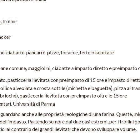
 frollini
racker
, ciabatte, pancarré, pizze, focacce, fette biscottate
ane comune, maggiolini, ciabatte a impasto diretto e preimpasto d
to, pasticceria lievitata con preimpasto di 15 ore e impasto dirett
llica alveolata e crosta sottile (michetta e baguette), pizza al tran
brioche), pasticceria lievitata con preimpasto oltre le 15 ore
ntari, Università di Parma
ori guardano anche alle proprietà reologiche di una farina. Queste, m
ità dell’impasto. Partendo sempre dai due casi estremi, per i frollini
ici al contrario dei grandi lievitati che devono sviluppare volume.