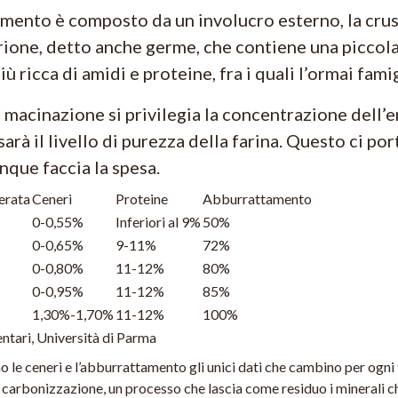
frumento è composto da un involucro esterno, la cru
rione, detto anche germe, che contiene una piccola 
ù ricca di amidi e proteine, fra i quali l’ormai fami
 macinazione si privilegia la concentrazione dell’
arà il livello di purezza della farina. Questo ci por
nque faccia la spesa.
erata
Ceneri
Proteine
Abburrattamento
0-0,55%
Inferiori al 9%
50%
0-0,65%
9-11%
72%
0-0,80%
11-12%
80%
0-0,95%
11-12%
85%
1,30%-1,70%
11-12%
100%
ntari, Università di Parma
le ceneri e l’abburrattamento gli unici dati che cambino per ogni tip
 carbonizzazione, un processo che lascia come residuo i minerali c