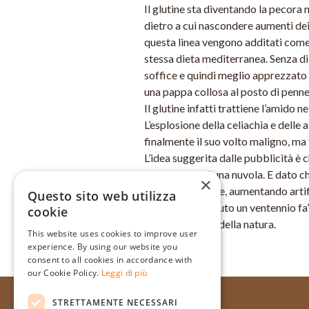
Il glutine sta diventando la pecora
dietro a cui nascondere aumenti dei p
questa linea vengono additati come u
stessa dieta mediterranea. Senza di
soffice e quindi meglio apprezzato 
una pappa collosa al posto di penne
Il glutine infatti trattiene l’amido
L’esplosione della celiachia e delle a
finalmente il suo volto maligno, ma 
L’idea suggerita dalle pubblicità 
consistenza di una nuvola. E dato ch
×
“dopare” le farine, aumentando artif
Questo sito web utilizza
Come già avvenuto un ventennio fa’
cookie
stravolgimento della natura.
This website uses cookies to improve user
experience. By using our website you
consent to all cookies in accordance with
Home
Ingredienti
Farine
our Cookie Policy.
Leggi di più
STRETTAMENTE NECESSARI