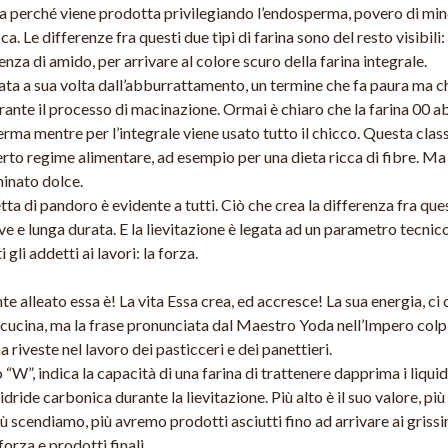
ta perché viene prodotta privilegiando l’endosperma, povero di miner
a. Le differenze fra questi due tipi di farina sono del resto visibil
enza di amido, per arrivare al colore scuro della farina integrale.
ata a sua volta dall’abburrattamento, un termine che fa paura ma c
urante il processo di macinazione. Ormai è chiaro che la farina 00 a
rma mentre per l’integrale viene usato tutto il chicco. Questa classi
 certo regime alimentare, ad esempio per una dieta ricca di fibre. Ma n
minato dolce.
etta di pandoro è evidente a tutti. Ciò che crea la differenza fra ques
ve e lunga durata. E la lievitazione è legata ad un parametro tecnic
gli addetti ai lavori: la forza.
nte alleato essa è! La vita Essa crea, ed accresce! La sua energia, ci 
 cucina, ma la frase pronunciata dal Maestro Yoda nell’Impero colp
a riveste nel lavoro dei pasticceri e dei panettieri.
“W”, indica la capacità di una farina di trattenere dapprima i liqui
ride carbonica durante la lievitazione. Più alto è il suo valore, più 
 scendiamo, più avremo prodotti asciutti fino ad arrivare ai grissini
forza e prodotti finali.