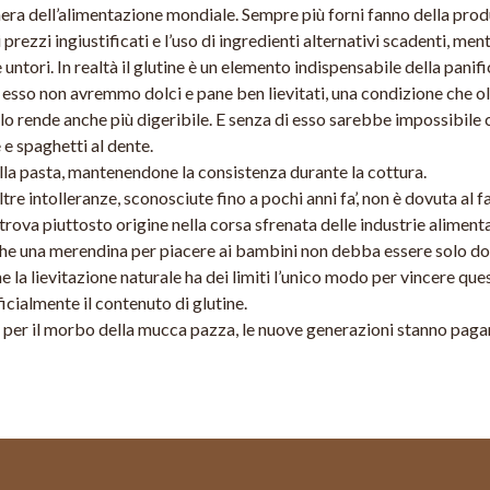
 nera dell’alimentazione mondiale. Sempre più forni fanno della pro
rezzi ingiustificati e l’uso di ingredienti alternativi scadenti, men
ntori. In realtà il glutine è un elemento indispensabile della panifi
 esso non avremmo dolci e pane ben lievitati, una condizione che ol
lo rende anche più digeribile. E senza di esso sarebbe impossibile 
 e spaghetti al dente.
 nella pasta, mantenendone la consistenza durante la cottura.
ltre intolleranze, sconosciute fino a pochi anni fa’, non è dovuta al f
trova piuttosto origine nella corsa sfrenata delle industrie alimenta
è che una merendina per piacere ai bambini non debba essere solo d
e la lievitazione naturale ha dei limiti l’unico modo per vincere que
icialmente il contenuto di glutine.
 per il morbo della mucca pazza, le nuove generazioni stanno pag