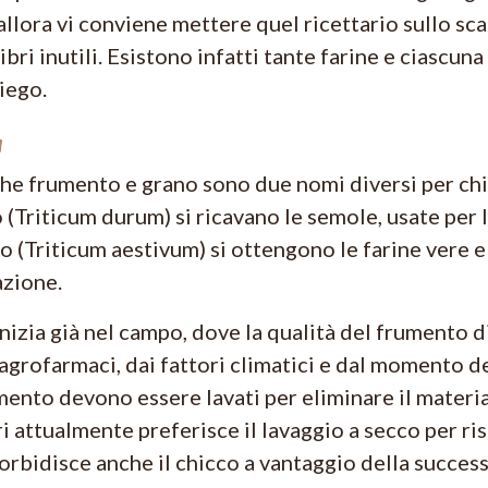
llora vi conviene mettere quel ricettario sullo scaf
ibri inutili. Esistono infatti tante farine e ciascuna
piego.
a
he frumento e grano sono due nomi diversi per chi
(Triticum durum) si ricavano le semole, usate per l
 (Triticum aestivum) si ottengono le farine vere e
azione.
inizia già nel campo, dove la qualità del frumento 
 agrofarmaci, dai fattori climatici e dal momento de
umento devono essere lavati per eliminare il materi
 attualmente preferisce il lavaggio a secco per ris
orbidisce anche il chicco a vantaggio della succes