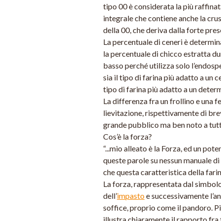
tipo 00 è considerata la più raffina
integrale che contiene anche la crusc
della 00, che deriva dalla forte pres
La percentuale di ceneri è determin
la percentuale di chicco estratta d
basso perché utilizza solo l’endospe
sia il tipo di farina più adatto a un
tipo di farina più adatto a un deter
La differenza fra un frollino e una f
lievitazione, rispettivamente di bre
grande pubblico ma ben noto a tutti 
Cos’è la forza?
“...mio alleato è la Forza, ed un pote
queste parole su nessun manuale di
che questa caratteristica della farin
La forza, rappresentata dal simbolo 
dell’
impasto
e successivamente l’anid
soffice, proprio come il pandoro. Più
illustra chiaramente il rapporto fra 