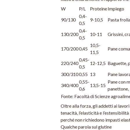
W
P/L
Proteine
Impiego
0,4-
90/130
9-10,5
Pasta frolla,
0,5
0,4-
130/200
10-11
Grissini, c
0,5
10,5-
170/200
0,45
Pane comune
11,5
0,45-
220/240
12-12,5
Baguette, p
0,5
300/310
0,55
13
Pane lavora
0,55-
Pane con mo
340/400
13,5-15
0,6
panettone, 
Fonte: Facoltà di Scienze agroalime
Oltre alla forza, gli addetti ai lav
tenacità, l’elasticità e l’estensibil
perché non richiedono impasti elast
Qualche parola sul glutine