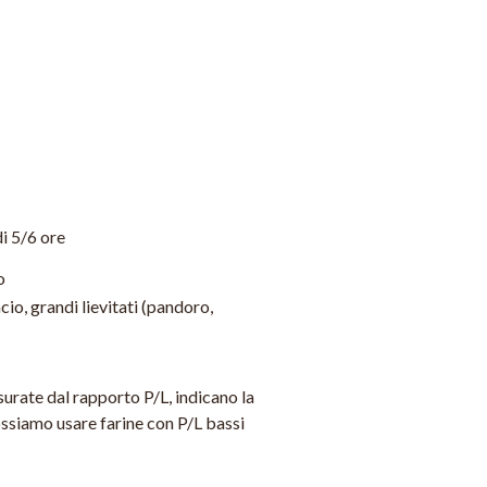
i 5/6 ore
o
cio, grandi lievitati (pandoro,
isurate dal rapporto P/L, indicano la
 possiamo usare farine con P/L bassi