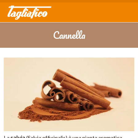
Cannella
La
salvia
(Salvia officinalis) è una pianta aromatica