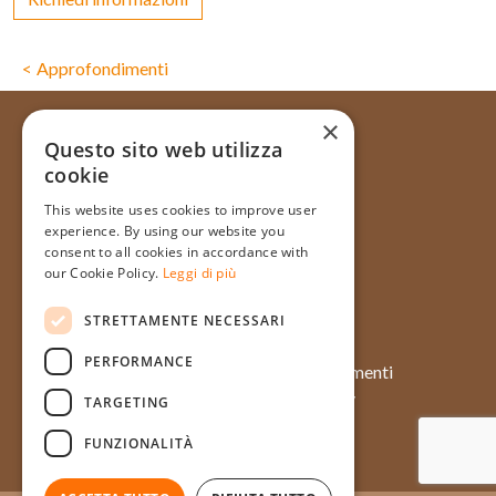
Approfondimenti
×
Questo sito web utilizza
cookie
Via Galata, 31R - 16121 Genova
This website uses cookies to improve user
+39 010 565714
experience. By using our website you
+39 348 1754128
consent to all cookies in accordance with
our Cookie Policy.
Leggi di più
info@pasticceriatagliafico.it
STRETTAMENTE NECESSARI
PERFORMANCE
Chi siamo
Approfondimenti
Prodotti
Case history
TARGETING
Momenti
Eventi
FUNZIONALITÀ
Contatti
Ingredienti