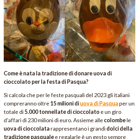
Come è nata la tradizione di donare uova di
cioccolato per la festa di Pasqua?
Si calcola che per le feste pasquali del 2023 gli italiani
compreranno oltre
15 milioni di
uova di Pasqua
per un
totale di
5.000 tonnellate di cioccolato
e un giro
d’affari di 230 milioni di euro. Assieme alle
colombe
le
uova di cioccolata
rappresentano i grandi
dolci della
tradizione pasquale
e regalarle è un gesto sempre